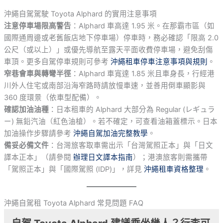
沖繩自駕駕駛 Toyota Alphard 的實用注意事項
注意停車場限高警告
：Alphard 車高達 1.95 米。在那霸市區（如
國際通周邊或老舊飯店地下停車場）停車時，務必確認「限高 2.0
公尺（或以上）」或優先導航至露天平面收費停車場，避免刮傷
車頂。更多自駕停車規則可參考
沖繩租車停車注意事項與規則
。
窄巷會車與轉彎半徑
：Alphard 車寬達 1.85 米且車身長，行經港
川外人住宅或南部沿海窄路時請放慢車速，並善用倒車顯影與
360 度環景（依車型配備）。
確認加油油種
：日本租車的 Alphard 大部分為 Regular (レギュラ
ー) 無鉛汽油（紅色油槍）。若不確定，可查看油箱蓋標示。日本
加油操作步驟請參考
沖繩自駕加油完整教學
。
備妥必備文件
：台灣旅客取車需出示「台灣駕照正本」與「日文
譯本正本」（請參閱
辦理日文譯本指南
）；港澳旅客則需攜帶
「駕照正本」與「國際駕照 (IDP)」，詳見
沖繩租車資格整理
。
沖繩自駕租 Toyota Alphard 常見問題 FAQ