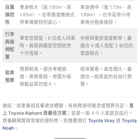
自駕
車身較大（寬 1.85m、高
車身適中（寬 1.73m、高
操控
1.95m）。在窄路或機械式
1.89m）。在市區窄小停
性
停車場需特別留心。
車格也極易操控。
行李
車室空間寬，6 位成人同乘
中排與後排寬度較窄，最
與座
時，肩部與腿部空間依然
適合 4 成人搭配 2 幼兒的
椅配
十分寬裕。
家庭組合。
置
預算較高。適合孝親旅
經濟實惠。高性價比，最
租車
遊、尊榮度假、想要升級
適合一般家庭的自由行預
預算
移動品質的旅人。
算。
總結：如果重視長輩乘坐體驗、有商務接待需求或預算充足，
直
上 Toyota Alphard 是最佳方案
；若是一般 4-5 人家庭自由行，
想兼顧預算與穿梭的便利性，則推薦預訂
Toyota Voxy
或
Toyota
Noah
。