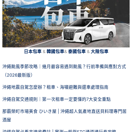
日本包車
&
韓國包車
&
泰國包車
&
大陸包車
沖繩颱風季節攻略｜幾月最容易遇到颱風？行前準備與應對方式
（2026最新版）
沖繩地震自駕怎麼辦？租車、海嘯避難與還車處理指南
沖繩自駕交通規則｜第一次租車一定要懂的7大安全重點
那霸榮町市場美食 ひいき屋 | 沖繩超人氣產地直送貝料理專門居
酒屋