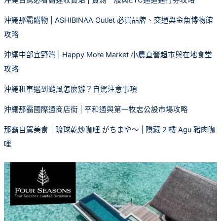
沖繩自駕必看高速收費站 | 實測一般與ETC通道通行券攻略
沖繩那霸購物 | ASHIBINAA Outlet 必買品牌、交通與金魚博物館
攻略
沖繩中部宜野灣 | Happy More Market 小農直營超市與在地食堂
攻略
沖繩租車遇到颱風怎麼辦？自駕注意事項
沖繩那霸國際通商店街 | 平和通與第一牧志公設市場攻略
那霸自駕美食｜琉球乾炒咖哩 がちまや～ | 隱藏 2 樓 Agu 豬肉咖
哩