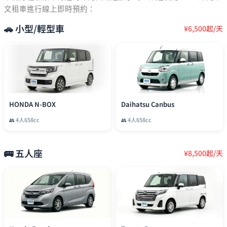
文租車進行線上即時預約：
🚗
小型/輕型車
¥
6,500
起/天
HONDA N-BOX
Daihatsu Canbus
👥
4
人
658cc
👥
4
人
658cc
🚌
五人座
¥
8,500
起/天