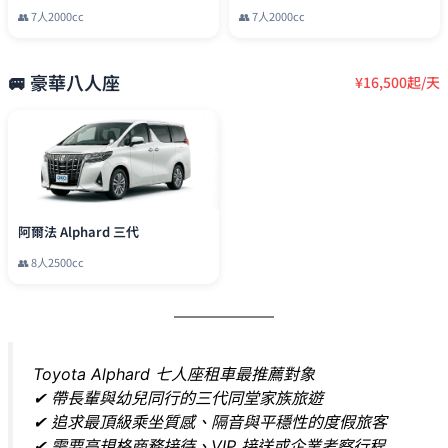
👥
7
人
2000cc
👥
7
人
2000cc
🚐
豪華八人座
¥
16,500
起/天
阿爾法 Alphard 三代
👥
8
人
2500cc
Toyota Alphard 七人座租車最推薦對象
✔ 帶長輩與幼兒同行的三代同堂家族旅遊
✔ 追求最頂級乘坐質感、隔音與平穩性的度假旅客
✔ 需要高規格商務接待、VIP 接送或企業考察行程