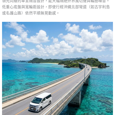
領先同級的車室隔音設計，能大幅隔絕外界風切聲與輪胎噪音。
低重心底盤與寬輪距設計，即使行經沖繩北部彎道（如古宇利島
或名護山路）依然平順無晃動感。