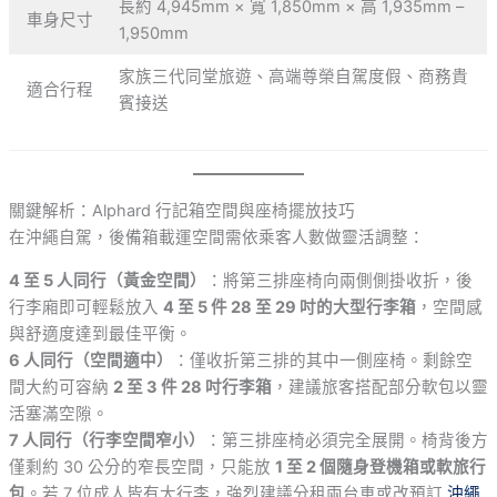
長約 4,945mm × 寬 1,850mm × 高 1,935mm –
車身尺寸
1,950mm
家族三代同堂旅遊、高端尊榮自駕度假、商務貴
適合行程
賓接送
關鍵解析：Alphard 行記箱空間與座椅擺放技巧
在沖繩自駕，後備箱載運空間需依乘客人數做靈活調整：
4 至 5 人同行（黃金空間）
：將第三排座椅向兩側側掛收折，後
行李廂即可輕鬆放入
4 至 5 件 28 至 29 吋的大型行李箱
，空間感
與舒適度達到最佳平衡。
6 人同行（空間適中）
：僅收折第三排的其中一側座椅。剩餘空
間大約可容納
2 至 3 件 28 吋行李箱
，建議旅客搭配部分軟包以靈
活塞滿空隙。
7 人同行（行李空間窄小）
：第三排座椅必須完全展開。椅背後方
僅剩約 30 公分的窄長空間，只能放
1 至 2 個隨身登機箱或軟旅行
包
。若 7 位成人皆有大行李，強烈建議分租兩台車或改預訂
沖繩