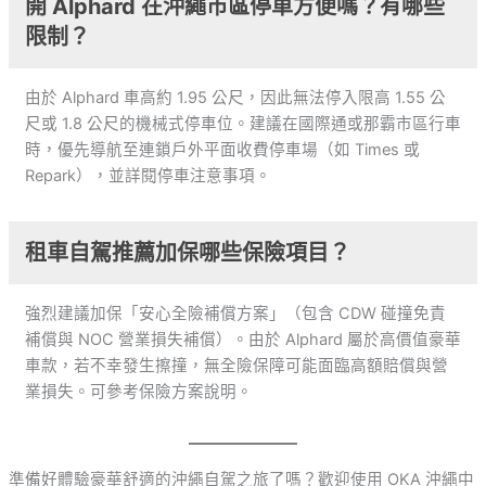
開 Alphard 在沖繩市區停車方便嗎？有哪些
限制？
由於 Alphard 車高約 1.95 公尺，因此無法停入限高 1.55 公
尺或 1.8 公尺的機械式停車位。建議在國際通或那霸市區行車
時，優先導航至連鎖戶外平面收費停車場（如 Times 或
Repark），並詳閱停車注意事項。
租車自駕推薦加保哪些保險項目？
強烈建議加保「安心全險補償方案」（包含 CDW 碰撞免責
補償與 NOC 營業損失補償）。由於 Alphard 屬於高價值豪華
車款，若不幸發生擦撞，無全險保障可能面臨高額賠償與營
業損失。可參考保險方案說明。
準備好體驗豪華舒適的沖繩自駕之旅了嗎？歡迎使用 OKA 沖繩中