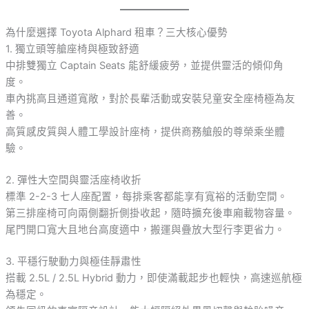
為什麼選擇 Toyota Alphard 租車？三大核心優勢
1. 獨立頭等艙座椅與極致舒適
中排雙獨立 Captain Seats 能舒緩疲勞，並提供靈活的傾仰角
度。
車內挑高且通道寬敞，對於長輩活動或安裝兒童安全座椅極為友
善。
高質感皮質與人體工學設計座椅，提供商務艙般的尊榮乘坐體
驗。
2. 彈性大空間與靈活座椅收折
標準 2-2-3 七人座配置，每排乘客都能享有寬裕的活動空間。
第三排座椅可向兩側翻折側掛收起，隨時擴充後車廂載物容量。
尾門開口寬大且地台高度適中，搬運與疊放大型行李更省力。
3. 平穩行駛動力與極佳靜肅性
搭載 2.5L / 2.5L Hybrid 動力，即使滿載起步也輕快，高速巡航極
為穩定。