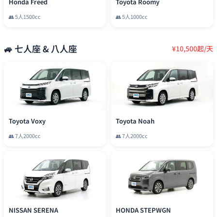
Honda Freed
Toyota Roomy
👥
5
人
1500cc
👥
5
人
1000cc
🚙
七人座 & 八人座
¥
10,500
起/天
Toyota Voxy
Toyota Noah
👥
7
人
2000cc
👥
7
人
2000cc
NISSAN SERENA
HONDA STEPWGN