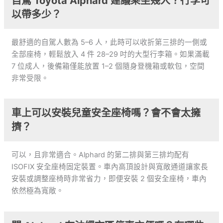
自駕 Toyota Alphard 建議乘坐幾人？行李可
以帶多少？
最舒適的自駕人數為 5–6 人，此時可以收折第三排的一側或
全部座椅，輕鬆放入 4 件 28–29 吋的大型行李箱。如果滿載
7 位成人，後備箱僅能放置 1–2 個隨身登機箱或軟包，空間
非常受限。
車上可以安裝兒童安全座椅嗎？會不會太擁
擠？
可以，且非常適合。Alphard 的第二排與第三排均配有
ISOFIX 安全座椅固定裝置。車內高頂設計與寬敞通道讓家長
安裝或調整座椅時非常省力，即便安裝 2 個安全座椅，車內
依然極為寬敞。