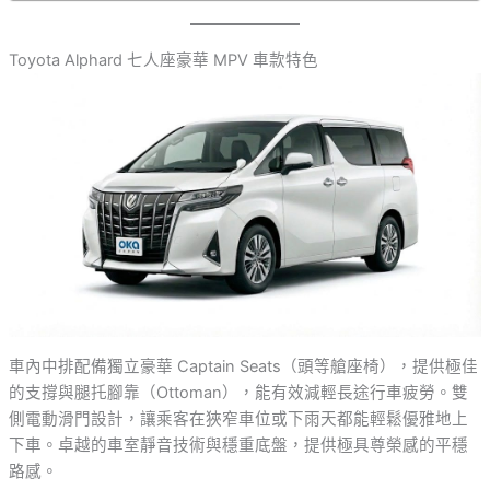
Toyota Alphard 七人座豪華 MPV 車款特色
車內中排配備獨立豪華 Captain Seats（頭等艙座椅），提供極佳
的支撐與腿托腳靠（Ottoman），能有效減輕長途行車疲勞。雙
側電動滑門設計，讓乘客在狹窄車位或下雨天都能輕鬆優雅地上
下車。卓越的車室靜音技術與穩重底盤，提供極具尊榮感的平穩
路感。