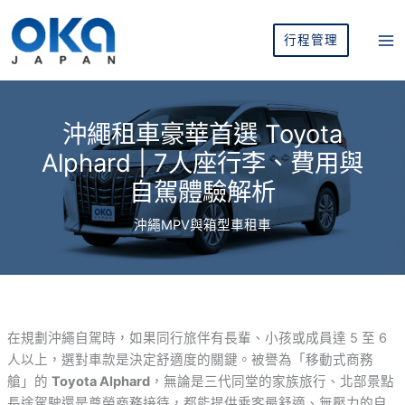
跳
至
行程管理
主
要
內
容
沖繩租車豪華首選 Toyota
Alphard | 7人座行李、費用與
自駕體驗解析
沖繩MPV與箱型車租車
在規劃沖繩自駕時，如果同行旅伴有長輩、小孩或成員達 5 至 6
人以上，選對車款是決定舒適度的關鍵。被譽為「移動式商務
艙」的
Toyota Alphard
，無論是三代同堂的家族旅行、北部景點
長途駕駛還是尊榮商務接待，都能提供乘客最舒適、無壓力的自