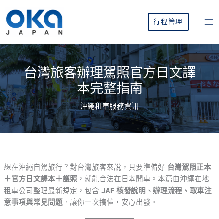
跳
至
行程管理
主
要
內
容
台灣旅客辦理駕照官方日文譯
本完整指南
沖繩租車服務資訊
想在沖繩自駕旅行？對台灣旅客來說，只要準備好
台灣駕照正本
＋官方日文譯本＋護照
，就能合法在日本開車。本篇由沖繩在地
租車公司整理最新規定，包含
JAF 核發說明、辦理流程、取車注
意事項與常見問題
，讓你一次搞懂，安心出發。