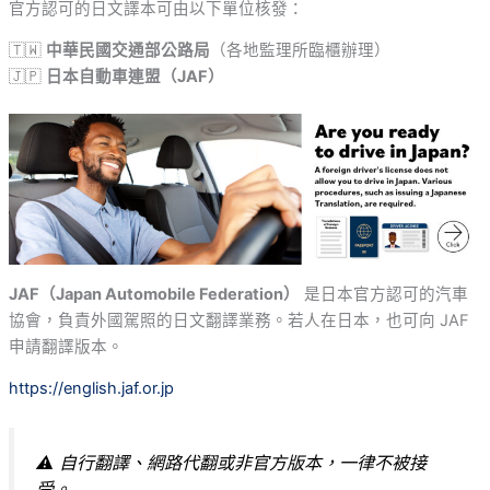
官方認可的日文譯本可由以下單位核發：
🇹🇼
中華民國交通部公路局
（各地監理所臨櫃辦理）
🇯🇵
日本自動車連盟（JAF）
JAF（Japan Automobile Federation）
是日本官方認可的汽車
協會，負責外國駕照的日文翻譯業務。若人在日本，也可向 JAF
申請翻譯版本。
https://english.jaf.or.jp
⚠ 自行翻譯、網路代翻或非官方版本，一律不被接
受。