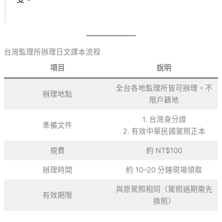
台灣監理所辦理日文譯本流程
項目
說明
全台各地監理所皆可辦理，不
辦理地點
限戶籍地
1. 台灣身分證
準備文件
2. 有效中華民國駕照正本
規費
約 NT$100
辦理時間
約 10–20 分鐘現場領取
與原駕照相同（駕照過期需先
有效期限
換照）