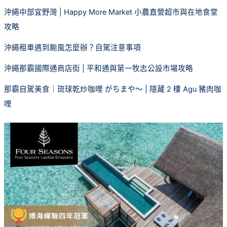
沖繩中部宜野灣 | Happy More Market 小農直營超市與在地食堂
攻略
沖繩租車遇到颱風怎麼辦？自駕注意事項
沖繩那霸國際通商店街 | 平和通與第一牧志公設市場攻略
那霸自駕美食｜琉球乾炒咖哩 がちまや～ | 隱藏 2 樓 Agu 豬肉咖
哩