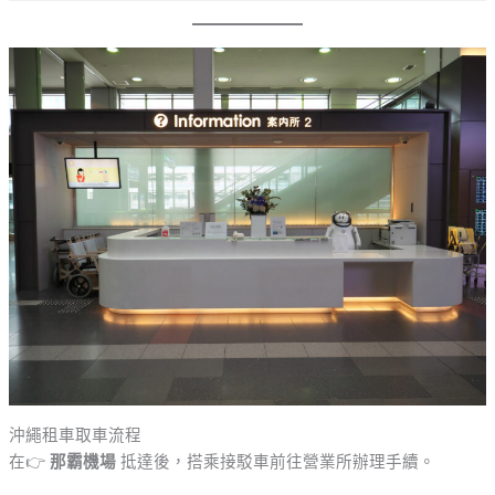
沖繩租車取車流程
在👉
那霸機場
抵達後，搭乘接駁車前往營業所辦理手續。