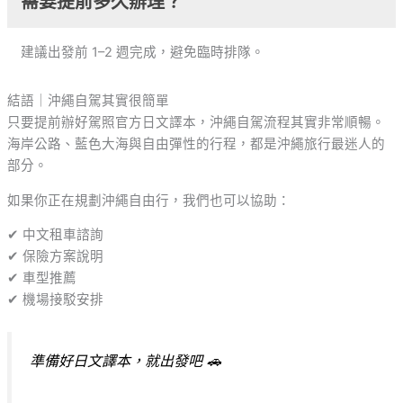
需要提前多久辦理？
建議出發前 1–2 週完成，避免臨時排隊。
結語｜沖繩自駕其實很簡單
只要提前辦好駕照官方日文譯本，沖繩自駕流程其實非常順暢。
海岸公路、藍色大海與自由彈性的行程，都是沖繩旅行最迷人的
部分。
如果你正在規劃沖繩自由行，我們也可以協助：
✔ 中文租車諮詢
✔ 保險方案說明
✔ 車型推薦
✔ 機場接駁安排
準備好日文譯本，就出發吧 🚗