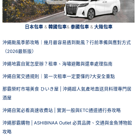
日本包車
&
韓國包車
&
泰國包車
&
大陸包車
沖繩颱風季節攻略｜幾月最容易遇到颱風？行前準備與應對方式
（2026最新版）
沖繩地震自駕怎麼辦？租車、海嘯避難與還車處理指南
沖繩自駕交通規則｜第一次租車一定要懂的7大安全重點
那霸榮町市場美食 ひいき屋 | 沖繩超人氣產地直送貝料理專門居
酒屋
沖繩自駕必看高速收費站 | 實測一般與ETC通道通行券攻略
沖繩那霸購物 | ASHIBINAA Outlet 必買品牌、交通與金魚博物館
攻略