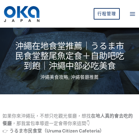
跳
至
行程管理
主
要
內
容
沖繩在地食堂推薦｜うるま市
民食堂整尾魚定食＋自助吧吃
到飽｜沖繩中部必吃美食
沖繩美食攻略
,
沖繩餐廳推薦
如果你來沖繩玩，不想只吃觀光餐廳，想找
在地人真的會去吃的
餐廳
，那我當包車導遊一定會帶你來這間👇
👉
うるま市民食堂（Uruma Citizen Cafeteria）