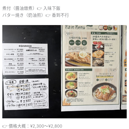
煮付（醬油燉煮）👉 入味下飯
バター焼き（奶油煎）👉 香到不行
👉 價格大概：¥2,300～¥2,800