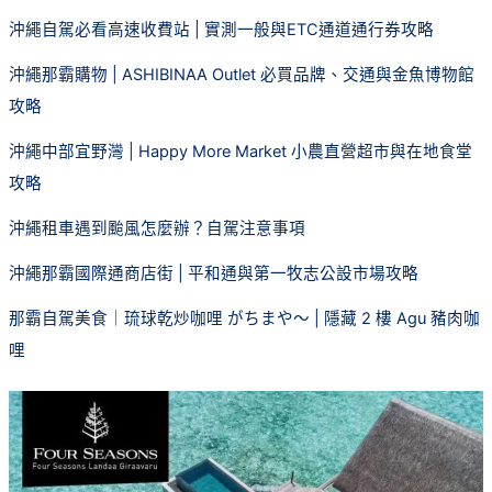
沖繩自駕必看高速收費站 | 實測一般與ETC通道通行券攻略
沖繩那霸購物 | ASHIBINAA Outlet 必買品牌、交通與金魚博物館
攻略
沖繩中部宜野灣 | Happy More Market 小農直營超市與在地食堂
攻略
沖繩租車遇到颱風怎麼辦？自駕注意事項
沖繩那霸國際通商店街 | 平和通與第一牧志公設市場攻略
那霸自駕美食｜琉球乾炒咖哩 がちまや～ | 隱藏 2 樓 Agu 豬肉咖
哩