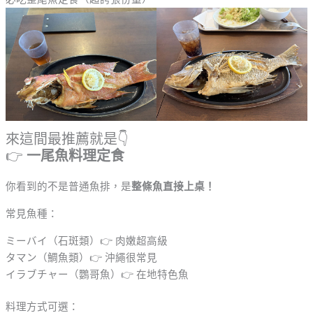
來這間最推薦就是👇
👉
一尾魚料理定食
你看到的不是普通魚排，是
整條魚直接上桌！
常見魚種：
ミーバイ（石斑類）👉 肉嫩超高級
タマン（鯛魚類）👉 沖繩很常見
イラブチャー（鸚哥魚）👉 在地特色魚
料理方式可選：