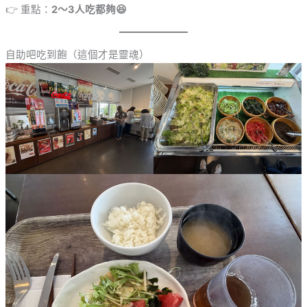
👉 重點：
2～3人吃都夠😆
自助吧吃到飽（這個才是靈魂）