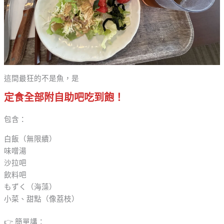
這間最狂的不是魚，是
定食全部附自助吧吃到飽！
包含：
白飯（無限續）
味噌湯
沙拉吧
飲料吧
もずく（海藻）
小菜、甜點（像荔枝）
👉 簡單講：