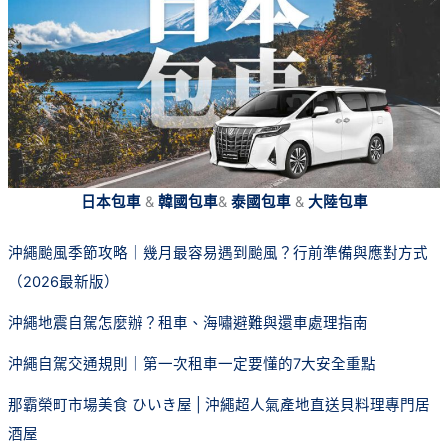
日本包車
&
韓國包車
&
泰國包車
&
大陸包車
沖繩颱風季節攻略｜幾月最容易遇到颱風？行前準備與應對方式
（2026最新版）
沖繩地震自駕怎麼辦？租車、海嘯避難與還車處理指南
沖繩自駕交通規則｜第一次租車一定要懂的7大安全重點
那霸榮町市場美食 ひいき屋 | 沖繩超人氣產地直送貝料理專門居
酒屋