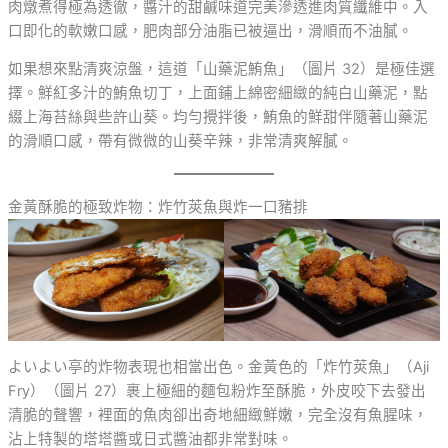
肉燉煮得極為透徹，醬汁的甜鹹味道完美滲透進肉質纖維中。入
口即化的軟嫩口感，肥肉部分油脂已被逼出，滑順而不油膩。
如果想來點清爽涼盤，這道「山藥泥鮪魚」（圖片 32）是極佳選
擇。鮮紅多汁的鮪魚切丁，上面鋪上綿密細緻的純白山藥泥，點
綴上海苔絲與些許山葵。均勻攪拌後，鮪魚的鮮甜伴隨著山藥泥
的滑順口感，帶有微微的山葵辛辣，非常清爽解膩。
金黃酥脆的極致炸物：炸竹莢魚與炸一口豬排
よいよい亭的炸物表現也相當出色。金黃色的「炸竹莢魚」（Aji
Fry）（圖片 27）裹上極細的麵包粉炸至酥脆，外皮咬下去發出
清脆的聲響，裡面的魚肉卻出奇地細緻鮮嫩，完全沒有魚腥味，
沾上特製的塔塔醬或日式醬油都非常對味。