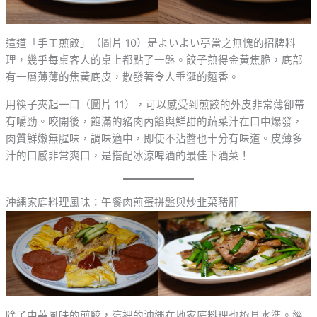
這道「手工煎餃」（圖片 10）是よいよい亭當之無愧的招牌料
理，幾乎每桌客人的桌上都點了一盤。餃子煎得金黃焦脆，底部
有一層薄薄的焦黃底皮，散發著令人垂涎的麵香。
用筷子夾起一口（圖片 11），可以感受到煎餃的外皮非常薄卻帶
有嚼勁。咬開後，飽滿的豬肉內餡與鮮甜的蔬菜汁在口中爆發，
肉質鮮嫩無腥味，調味適中，即使不沾醬也十分有味道。皮薄多
汁的口感非常爽口，是搭配冰涼啤酒的最佳下酒菜！
沖繩家庭料理風味：午餐肉煎蛋拼盤與炒韭菜豬肝
除了中華風味的煎餃，這裡的沖繩在地家庭料理也極具水準。經