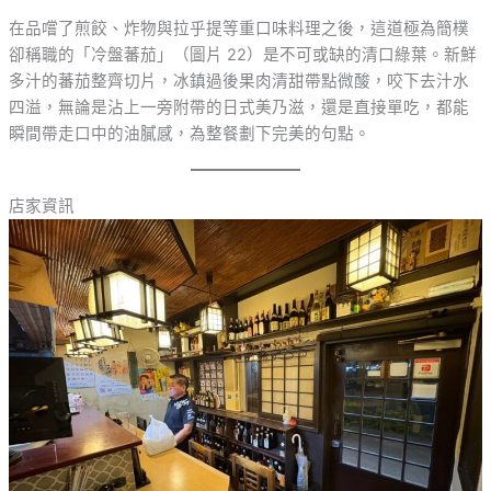
在品嚐了煎餃、炸物與拉乎提等重口味料理之後，這道極為簡樸
卻稱職的「冷盤蕃茄」（圖片 22）是不可或缺的清口綠葉。新鮮
多汁的蕃茄整齊切片，冰鎮過後果肉清甜帶點微酸，咬下去汁水
四溢，無論是沾上一旁附帶的日式美乃滋，還是直接單吃，都能
瞬間帶走口中的油膩感，為整餐劃下完美的句點。
店家資訊