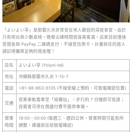
「よいよい亭」是那霸久米非常受在地人歡迎的深夜食堂，由於
只有吧台與少數桌椅，晚餐尖峰時間很容易客滿。店家目前僅接
受現金與 PayPay 二維碼支付，不接受信用卡，計畫前往的旅人
請記得攜帶足夠的現金喔！
店名
よいよい亭 (Yoiyoi-tei)
地址
沖繩縣那霸市久米 1-15-7
電話
+81-98-863-6105 (不接受線上預約，可致電確認位置)
搭乘單軌電車至「旭橋站」，步行約 7 分鐘即可抵達；
交通
自駕者可停在周邊付費平面停車場。
營業
18:00 – 00:00 (每週三、週四公休，營業時間可能有所
時間
調整，建議前往前致電確認)