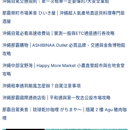
沖繩自駕交通規則｜第一次租車一定要懂的7大安全重點
那霸榮町市場美食 ひいき屋 | 沖繩超人氣產地直送貝料理專門居
酒屋
沖繩自駕必看高速收費站 | 實測一般與ETC通道通行券攻略
沖繩那霸購物 | ASHIBINAA Outlet 必買品牌、交通與金魚博物館
攻略
沖繩中部宜野灣 | Happy More Market 小農直營超市與在地食堂
攻略
沖繩租車遇到颱風怎麼辦？自駕注意事項
沖繩那霸國際通商店街 | 平和通與第一牧志公設市場攻略
那霸自駕美食｜琉球乾炒咖哩 がちまや～ | 隱藏 2 樓 Agu 豬肉咖
哩