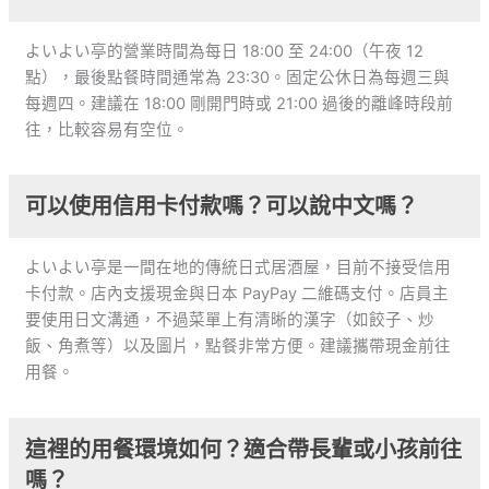
よいよい亭的營業時間為每日 18:00 至 24:00（午夜 12
點），最後點餐時間通常為 23:30。固定公休日為每週三與
每週四。建議在 18:00 剛開門時或 21:00 過後的離峰時段前
往，比較容易有空位。
可以使用信用卡付款嗎？可以說中文嗎？
よいよい亭是一間在地的傳統日式居酒屋，目前不接受信用
卡付款。店內支援現金與日本 PayPay 二維碼支付。店員主
要使用日文溝通，不過菜單上有清晰的漢字（如餃子、炒
飯、角煮等）以及圖片，點餐非常方便。建議攜帶現金前往
用餐。
這裡的用餐環境如何？適合帶長輩或小孩前往
嗎？