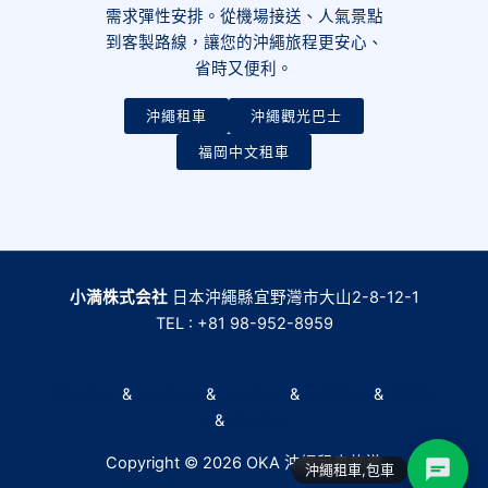
需求彈性安排。從機場接送、人氣景點
到客製路線，讓您的沖繩旅程更安心、
省時又便利。
沖繩租車
沖繩觀光巴士
福岡中文租車
小満株式会社
日本沖繩縣宜野灣市大山2-8-12-1
TEL : +81 98-952-8959
韓國包車
&
泰國包車
&
大陸包車
&
台灣包車
&
歐洲包
車
&
越南包車
Copyright © 2026 OKA 沖繩租車旅遊
沖繩租車,包車