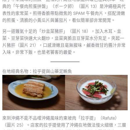
典的「午餐肉煎蛋拼盤」（ポーク卵）（圖片 13）是沖繩極具代
表性的家常菜。煎得香脆帶點微焦的 SPAM 午餐肉片，搭配滑嫩
的煎蛋、清脆的小黃瓜片與蕃茄片，看似簡單卻非常開胃。
另一道鑊氣十足的「炒韭菜豬肝」（圖片 18），加入木耳、韭
菜、豆芽菜快速大火翻炒，韭菜爽脆且豆芽菜水分充足。夾起一
片豬肝（圖片 21），口感滑嫩且毫無腥味，鹹香微甘的醬汁非常
入味，非常下飯，也是老饕客的最愛。
在地經典名物：拉乎提與山藥泥鮪魚
來到沖繩不能不品嚐沖繩風味的東坡肉「拉乎提」（Rafute）
（圖片 25）。店家的拉乎提使用了沖繩在地做法慢火細燉，三層