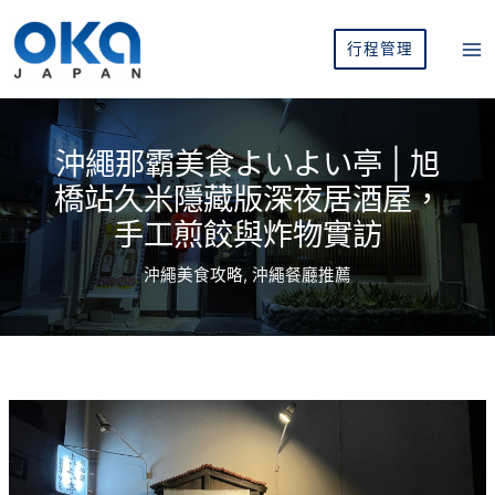
跳
至
行程管理
主
要
內
容
沖繩那霸美食よいよい亭 | 旭
橋站久米隱藏版深夜居酒屋，
手工煎餃與炸物實訪
沖繩美食攻略
,
沖繩餐廳推薦