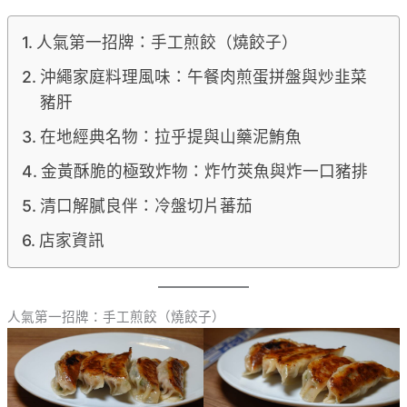
人氣第一招牌：手工煎餃（燒餃子）
沖繩家庭料理風味：午餐肉煎蛋拼盤與炒韭菜
豬肝
在地經典名物：拉乎提與山藥泥鮪魚
金黃酥脆的極致炸物：炸竹莢魚與炸一口豬排
清口解膩良伴：冷盤切片蕃茄
店家資訊
人氣第一招牌：手工煎餃（燒餃子）