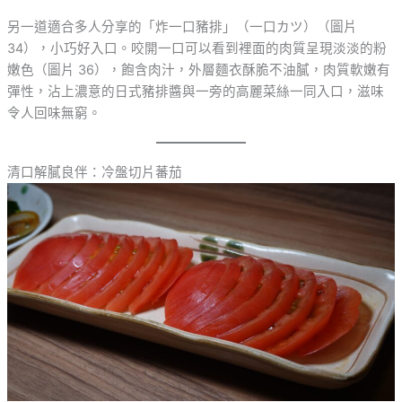
另一道適合多人分享的「炸一口豬排」（一口カツ）（圖片
34），小巧好入口。咬開一口可以看到裡面的肉質呈現淡淡的粉
嫩色（圖片 36），飽含肉汁，外層麵衣酥脆不油膩，肉質軟嫩有
彈性，沾上濃意的日式豬排醬與一旁的高麗菜絲一同入口，滋味
令人回味無窮。
清口解膩良伴：冷盤切片蕃茄