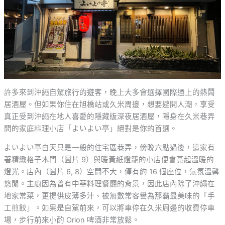
許多來到沖繩自駕旅行的遊客，晚上大多會選擇國際通上的熱鬧
居酒屋。但如果你住在旭橋站或久米周邊，想要避開人潮，享受
真正受到沖繩在地人喜愛的隱藏版深夜居酒屋，隱身在久米巷弄
間的家庭料理小店「よいよい亭」絕對是你的首選。
よいよい亭白天只是一般的住宅區巷弄，傍晚六點過後，這家有
著精緻格子木門（圖片 9）與暖黃紙燈籠的小店便會亮起溫暖的
燈光。店內（圖片 6, 8）空間不大，僅有約 16 個座位，氣氛溫馨
悠閒。主廚因為曾有中華料理餐廳的背景，因此店內除了沖繩在
地家常菜，更提供皮薄多汁、被無數常客譽為那霸最美味的「手
工煎餃」。如果是自駕前來，可以將車停在久米周邊的收費停車
場，步行前來小酌 Orion 啤酒非常放鬆。