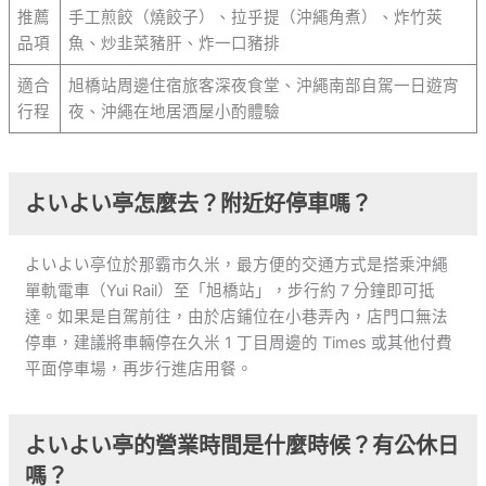
推薦
手工煎餃（燒餃子）、拉乎提（沖繩角煮）、炸竹莢
品項
魚、炒韭菜豬肝、炸一口豬排
適合
旭橋站周邊住宿旅客深夜食堂、沖繩南部自駕一日遊宵
行程
夜、沖繩在地居酒屋小酌體驗
よいよい亭怎麼去？附近好停車嗎？
よいよい亭位於那霸市久米，最方便的交通方式是搭乘沖繩
單軌電車（Yui Rail）至「旭橋站」，步行約 7 分鐘即可抵
達。如果是自駕前往，由於店鋪位在小巷弄內，店門口無法
停車，建議將車輛停在久米 1 丁目周邊的 Times 或其他付費
平面停車場，再步行進店用餐。
よいよい亭的營業時間是什麼時候？有公休日
嗎？