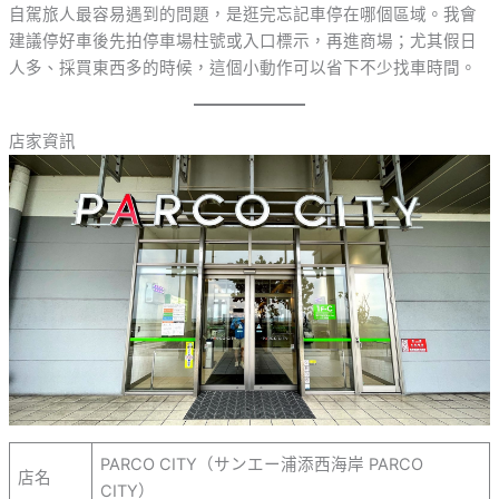
自駕旅人最容易遇到的問題，是逛完忘記車停在哪個區域。我會
建議停好車後先拍停車場柱號或入口標示，再進商場；尤其假日
人多、採買東西多的時候，這個小動作可以省下不少找車時間。
店家資訊
PARCO CITY（サンエー浦添西海岸 PARCO
店名
CITY）