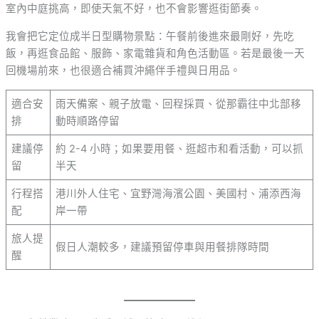
室內中庭挑高，即使天氣不好，也不會影響逛街節奏。
我會把它定位成半日型購物景點：午餐前後進來最剛好，先吃
飯，再逛食品館、服飾、家電雜貨和角色活動區。若是最後一天
回機場前來，也很適合補買沖繩伴手禮與日用品。
適合安
雨天備案、親子放電、回程採買、從那霸往中北部移
排
動時順路停留
建議停
約 2-4 小時；如果要用餐、逛超市和看活動，可以抓
留
半天
行程搭
港川外人住宅、宜野灣海濱公園、美國村、浦添西海
配
岸一帶
旅人提
假日人潮較多，建議預留停車與用餐排隊時間
醒