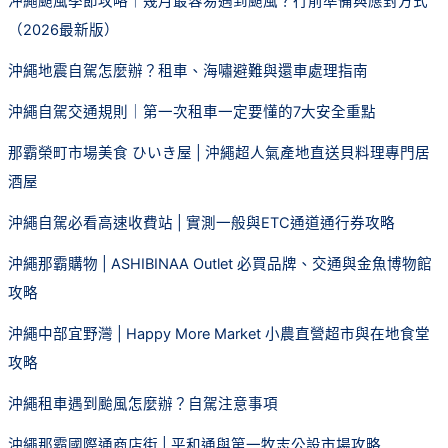
沖繩颱風季節攻略｜幾月最容易遇到颱風？行前準備與應對方式
（2026最新版）
沖繩地震自駕怎麼辦？租車、海嘯避難與還車處理指南
沖繩自駕交通規則｜第一次租車一定要懂的7大安全重點
那霸榮町市場美食 ひいき屋 | 沖繩超人氣產地直送貝料理專門居
酒屋
沖繩自駕必看高速收費站 | 實測一般與ETC通道通行券攻略
沖繩那霸購物 | ASHIBINAA Outlet 必買品牌、交通與金魚博物館
攻略
沖繩中部宜野灣 | Happy More Market 小農直營超市與在地食堂
攻略
沖繩租車遇到颱風怎麼辦？自駕注意事項
沖繩那霸國際通商店街 | 平和通與第一牧志公設市場攻略