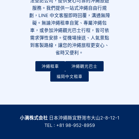
法登記公司，提供安心可靠的沖繩旅遊
服務。我們提供一站式沖繩自由行規
劃，LINE 中文客服即時回覆，溝通無障
礙。無論沖繩租車自駕、專屬沖繩包
車，或參加沖繩觀光巴士行程，皆可依
需求彈性安排。從機場接送、人氣景點
到客製路線，讓您的沖繩旅程更安心、
省時又便利。
沖繩租車
沖繩觀光巴士
福岡中文租車
小満株式会社
日本沖繩縣宜野灣市大山2-8-12-1
TEL : +81 98-952-8959