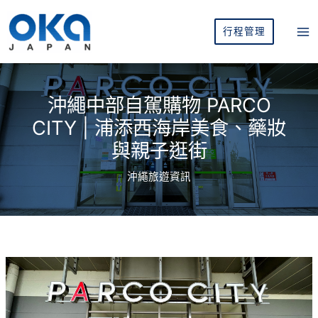
跳
至
行程管理
主
要
內
容
沖繩中部自駕購物 PARCO
CITY | 浦添西海岸美食、藥妝
與親子逛街
沖繩旅遊資訊