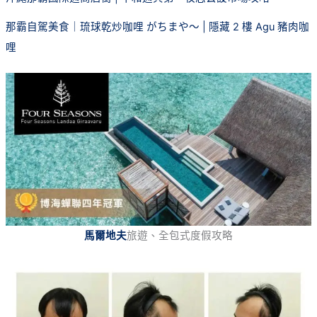
那霸自駕美食｜琉球乾炒咖哩 がちまや～ | 隱藏 2 樓 Agu 豬肉咖
哩
馬爾地夫
旅遊、全包式度假攻略