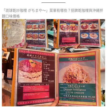
「琉球乾炒咖哩 がちまや～」菜單有哪些？招牌乾咖哩與沖繩拌
麵口味價格