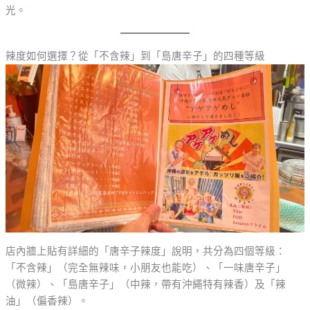
光。
辣度如何選擇？從「不含辣」到「島唐辛子」的四種等級
店內牆上貼有詳細的「唐辛子辣度」說明，共分為四個等級：
「不含辣」（完全無辣味，小朋友也能吃）、「一味唐辛子」
（微辣）、「島唐辛子」（中辣，帶有沖繩特有辣香）及「辣
油」（偏香辣）。