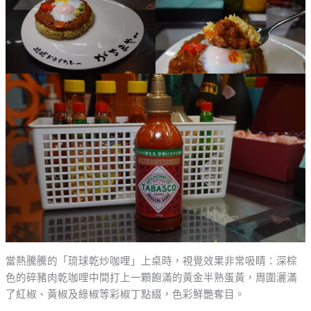
當熱騰騰的「琉球乾炒咖哩」上桌時，視覺效果非常吸睛：深棕
色的碎豬肉乾咖哩中間打上一顆飽滿的黃金半熟蛋黃，周圍灑滿
了紅椒、黃椒及綠椒等彩椒丁點綴，色彩鮮艷奪目。