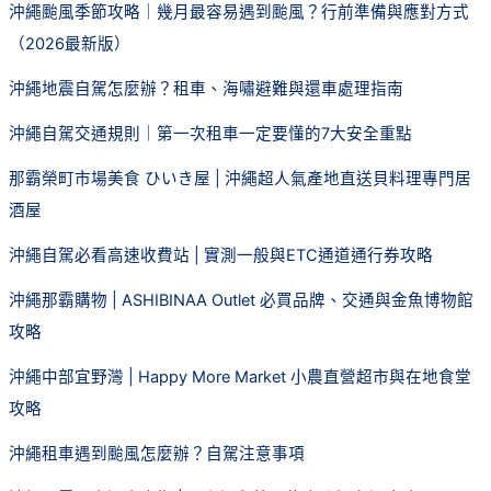
沖繩颱風季節攻略｜幾月最容易遇到颱風？行前準備與應對方式
（2026最新版）
沖繩地震自駕怎麼辦？租車、海嘯避難與還車處理指南
沖繩自駕交通規則｜第一次租車一定要懂的7大安全重點
那霸榮町市場美食 ひいき屋 | 沖繩超人氣產地直送貝料理專門居
酒屋
沖繩自駕必看高速收費站 | 實測一般與ETC通道通行券攻略
沖繩那霸購物 | ASHIBINAA Outlet 必買品牌、交通與金魚博物館
攻略
沖繩中部宜野灣 | Happy More Market 小農直營超市與在地食堂
攻略
沖繩租車遇到颱風怎麼辦？自駕注意事項