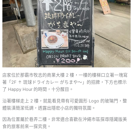
店家位於那霸市牧志的商業大樓 2 樓，一樓的樓梯口立著一塊寫
著「2F ↑ 琉球ドライカレー がちまや～」的招牌，下方也標示
了 Happy Hour 的時間，十分醒目。
沿著樓梯走上 2 樓，就能看見帶有可愛圓形 Logo 的玻璃門，整
體裝潢簡潔低調，透露出隱密小店的獨特氛圍。
因為位置屬於巷弄二樓，非常適合喜歡在沖繩市區探尋隱藏版美
食的旅客前來一探究竟。