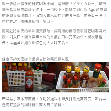
與一般醬汁偏多的日式咖哩不同，這裡的「ドライカレー」是把
咖哩醬與碎肉乾炒至收汁。一口咬下，能感受到山原 Agu 豬肉質
的細緻與香濃肉汁，而加入青木瓜拌炒的咖哩醬，更帶有一股自
然的甘甜，風味濃郁卻不膩口。
用湯匙將中央的半熟蛋黃戳破，讓滑順的蛋液包裹著乾咖哩與米
飯一同入口，蛋香與辛香料的香氣在口中完美融合，層次感極
佳，是極具沖繩在地特色的大人味美食。
辣度不夠怎麼辦？桌邊自助辣醬與調味區
若是點了基本辣度後，在用餐過程中想要挑戰更高辣度，吧台桌
邊備有豐富的調味料供客人自主加料。