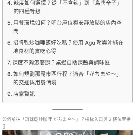
辣度如何選擇？從「不含辣」到「島唐辛子」
的四種等級
用餐環境如何？吧台座位與安靜放鬆的店內空
間
招牌乾炒咖哩飯好吃嗎？使用 Agu 豬與沖繩在
地食材的實吃心得
辣度不夠怎麼辦？桌邊自助辣醬與調味區
如何規劃那霸市區行程？適合「がちまや～」
的交通與用餐情境
店家資訊
如何前往「琉球乾炒咖哩 がちまや～」？樓梯入口與 2 樓位置指
引