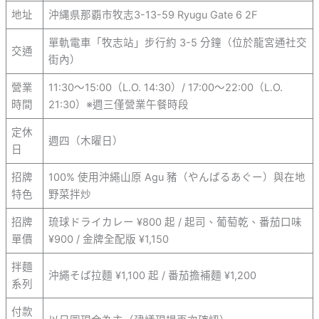
地址
沖縄県那覇市牧志3-13-59 Ryugu Gate 6 2F
單軌電車「牧志站」步行約 3-5 分鐘（位於龍宮通社交
交通
街內）
營業
11:30～15:00（L.O. 14:30）/ 17:00～22:00（L.O.
時間
21:30）※週三僅營業午餐時段
定休
週四（木曜日）
日
招牌
100% 使用沖繩山原 Agu 豬（やんばるあぐー）與在地
特色
野菜拌炒
招牌
琉球ドライカレー ¥800 起 / 起司、葡萄乾、番茄口味
單價
¥900 / 金牌全配版 ¥1,150
拌麵
沖繩そば拉麵 ¥1,100 起 / 番茄擔補麵 ¥1,200
系列
付款