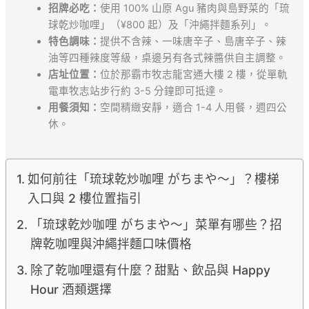
招牌必吃：
使用 100% 山原 Agu 豬肉與島野菜的「琉
球乾炒咖哩」（¥800 起）及「沖繩拌麵系列」。
特色調味：
提供不含辣、一味唐辛子、島唐辛子、辣
油等四種辣度等級，桌邊另有各式辣醬供自主調整。
店址位置：
位於那霸市牧志龍宮通大樓 2 樓，從單軌
電車牧志站步行約 3-5 分鐘即可抵達。
用餐須知：
空間精緻安靜，適合 1-4 人用餐，週四公
休。
如何前往「琉球乾炒咖哩 がちまや～」？樓梯
入口與 2 樓位置指引
「琉球乾炒咖哩 がちまや～」菜單有哪些？招
牌乾咖哩與沖繩拌麵口味價格
除了乾咖哩還有什麼？甜點、飲品與 Happy
Hour 酒類選擇