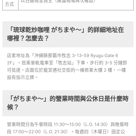
以日圓現金為主（建議現場再次確認）
方式
「琉球乾炒咖哩 がちまや～」的詳細地址在
哪裡？怎麼去？
店家地址為「沖繩縣那霸市牧志 3-13-59 Ryugu Gate 6
2F」。搭乘單軌電車至「牧志站」下車，步行約 3-5 分鐘即
可抵達，店面位於龍宮通社交街的一棟商業大樓 2 樓，一樓
設有指示立牌。
「がちまや～」的營業時間與公休日是什麼時
候？
營業時間分為午餐時段 11:30～15:00（L.O. 14:30）與晚餐時
段 17:00～22:00（L.O. 21:30）。每週四（木曜日）固定公