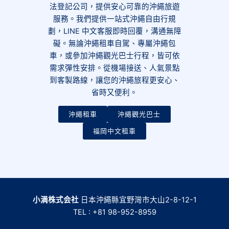
法登記公司，提供安心可靠的沖繩旅遊
服務。我們提供一站式沖繩自由行規
劃，LINE 中文客服即時回覆，溝通無障
礙。無論沖繩租車自駕、專屬沖繩包
車，或參加沖繩觀光巴士行程，皆可依
需求彈性安排。從機場接送、人氣景點
到客製路線，讓您的沖繩旅程更安心、
省時又便利。
沖繩租車
沖繩觀光巴士
福岡中文租車
小満株式会社
日本沖繩縣宜野灣市大山2-8-12-1
TEL : +81 98-952-8959