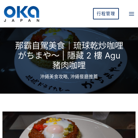
跳
至
行程管理
主
要
內
容
那霸自駕美食｜琉球乾炒咖哩
がちまや～ | 隱藏 2 樓 Agu
豬肉咖哩
沖繩美食攻略
,
沖繩餐廳推薦