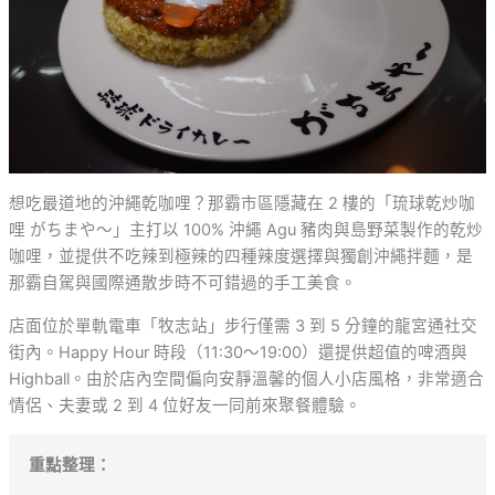
想吃最道地的沖繩乾咖哩？那霸市區隱藏在 2 樓的「琉球乾炒咖
哩 がちまや～」主打以 100% 沖繩 Agu 豬肉與島野菜製作的乾炒
咖哩，並提供不吃辣到極辣的四種辣度選擇與獨創沖繩拌麵，是
那霸自駕與國際通散步時不可錯過的手工美食。
店面位於單軌電車「牧志站」步行僅需 3 到 5 分鐘的龍宮通社交
街內。Happy Hour 時段（11:30～19:00）還提供超值的啤酒與
Highball。由於店內空間偏向安靜溫馨的個人小店風格，非常適合
情侶、夫妻或 2 到 4 位好友一同前來聚餐體驗。
重點整理：