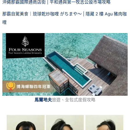
沖繩那霸國際通商店街 | 平和通與第一牧志公設市場攻略
那霸自駕美食｜琉球乾炒咖哩 がちまや～ | 隱藏 2 樓 Agu 豬肉咖
哩
馬爾地夫
旅遊、全包式度假攻略