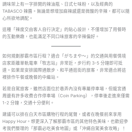
調味架上有一字排開的辣油瓶、日式七味粉，以及經典的
TABASCO 辣醬。無論是想增加麻辣感還是微酸的辛辣，都可以隨
心所欲地調配。
這種「辣度交由客人自行決定」的貼心設計，不僅增加了用餐時
的互動樂趣，也能滿足不同口味旅客的辛辣偏好。
如何規劃那霸市區行程？適合「がちまや～」的交通與用餐情境
店家距離單軌電車「牧志站」非常近，步行約 3-5 分鐘即可抵
達。如果是安排國際通散步、和平通逛街的旅客，非常適合將這
裡排作午餐或晚餐的中繼站。
若是自駕旅客，雖然店面位於巷弄內沒有專屬停車場，但龍宮通
周邊有許多收費合作停車場（Coin Parking），停車後走進來僅需
1-2 分鐘，交通十分便利。
建議可以排在白天市區購物行程的尾聲，或者在晚餐前來享用
Happy Hour。想更深入了解那霸市區的其他特色美味，也歡迎參
考我們整理的「那霸必吃美食地圖」或「沖繩自駕美食攻略」！