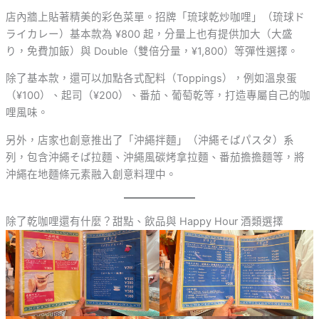
店內牆上貼著精美的彩色菜單。招牌「琉球乾炒咖哩」（琉球ド
ライカレー）基本款為 ¥800 起，分量上也有提供加大（大盛
り，免費加飯）與 Double（雙倍分量，¥1,800）等彈性選擇。
除了基本款，還可以加點各式配料（Toppings），例如溫泉蛋
（¥100）、起司（¥200）、番茄、葡萄乾等，打造專屬自己的咖
哩風味。
另外，店家也創意推出了「沖繩拌麵」（沖繩そばパスタ）系
列，包含沖繩そば拉麵、沖繩風碳烤拿拉麵、番茄擔擔麵等，將
沖繩在地麵條元素融入創意料理中。
除了乾咖哩還有什麼？甜點、飲品與 Happy Hour 酒類選擇