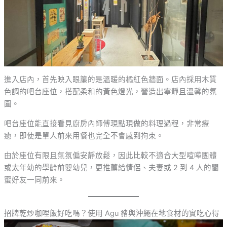
進入店內，首先映入眼簾的是溫暖的橘紅色牆面。店內採用木質
色調的吧台座位，搭配柔和的黃色燈光，營造出寧靜且溫馨的氛
圍。
吧台座位能直接看見廚房內師傅現點現做的料理過程，非常療
癒，即使是單人前來用餐也完全不會感到拘束。
由於座位有限且氣氛偏安靜放鬆，因此比較不適合大型喧嘩團體
或太年幼的學齡前嬰幼兒，更推薦給情侶、夫妻或 2 到 4 人的閨
蜜好友一同前來。
招牌乾炒咖哩飯好吃嗎？使用 Agu 豬與沖繩在地食材的實吃心得