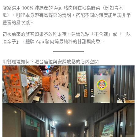
店家選用 100% 沖繩產的 Agu 豬肉與在地島野菜（例如青木
瓜），咖哩本身帶有島野菜的清甜，搭配不同的辣度能呈現非常
豐富的層次感。
初次前來的旅客如果不敢吃太辣，建議先點「不含辣」或「一味
唐辛子」，體驗 Agu 豬肉燥最純粹的甘甜與肉香。
用餐環境如何？吧台座位與安靜放鬆的店內空間