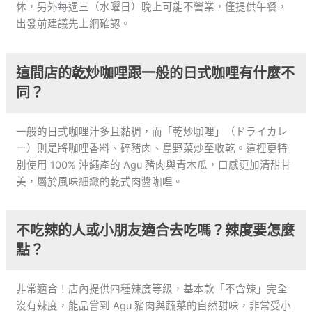
休，另外每週三（水曜日）晚上可能不營業，僅提供午餐，
出發前建議先上網確認。
這間店的乾炒咖哩跟一般的日式咖哩有什麼不
同？
一般的日式咖哩汁多且黏稠，而「乾炒咖哩」（ドライカレ
ー）則是將咖哩香料、碎豬肉、島野菜炒至收乾。這裡更特
別使用 100% 沖繩產的 Agu 豬肉與青木瓜，口感更加清甜甘
美，屬於風味細緻的乾式肉醬咖哩。
不吃辣的人或小朋友適合去吃嗎？辣度要怎麼
點？
非常適合！店內提供四種辣度等級，基本款「不含辣」完全
沒有辣度，能品嘗到 Agu 豬肉與蔬菜的自然甜味，非常受小